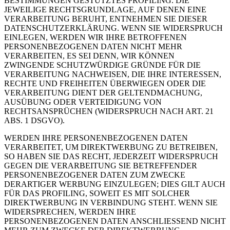
BESTIMMUNGEN GESTÜTZTES PROFILING. DIE
JEWEILIGE RECHTSGRUNDLAGE, AUF DENEN EINE
VERARBEITUNG BERUHT, ENTNEHMEN SIE DIESER
DATENSCHUTZERKLÄRUNG. WENN SIE WIDERSPRUCH
EINLEGEN, WERDEN WIR IHRE BETROFFENEN
PERSONENBEZOGENEN DATEN NICHT MEHR
VERARBEITEN, ES SEI DENN, WIR KÖNNEN
ZWINGENDE SCHUTZWÜRDIGE GRÜNDE FÜR DIE
VERARBEITUNG NACHWEISEN, DIE IHRE INTERESSEN,
RECHTE UND FREIHEITEN ÜBERWIEGEN ODER DIE
VERARBEITUNG DIENT DER GELTENDMACHUNG,
AUSÜBUNG ODER VERTEIDIGUNG VON
RECHTSANSPRÜCHEN (WIDERSPRUCH NACH ART. 21
ABS. 1 DSGVO).
WERDEN IHRE PERSONENBEZOGENEN DATEN
VERARBEITET, UM DIREKTWERBUNG ZU BETREIBEN,
SO HABEN SIE DAS RECHT, JEDERZEIT WIDERSPRUCH
GEGEN DIE VERARBEITUNG SIE BETREFFENDER
PERSONENBEZOGENER DATEN ZUM ZWECKE
DERARTIGER WERBUNG EINZULEGEN; DIES GILT AUCH
FÜR DAS PROFILING, SOWEIT ES MIT SOLCHER
DIREKTWERBUNG IN VERBINDUNG STEHT. WENN SIE
WIDERSPRECHEN, WERDEN IHRE
PERSONENBEZOGENEN DATEN ANSCHLIESSEND NICHT