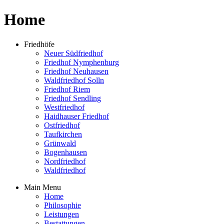
Home
Friedhöfe
Neuer Südfriedhof
Friedhof Nymphenburg
Friedhof Neuhausen
Waldfriedhof Solln
Friedhof Riem
Friedhof Sendling
Westfriedhof
Haidhauser Friedhof
Ostfriedhof
Taufkirchen
Grünwald
Bogenhausen
Nordfriedhof
Waldfriedhof
Main Menu
Home
Philosophie
Leistungen
Bestattungen